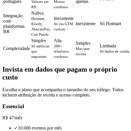
português
apenas
Valores em
Menus
R$
confusos
Nativa
Integração
Inexistente
Hotmart,
com
Inexistente
Só Hotmart
Kiwify,
Só via GTM
plataformas
AbacatePay,
custom
BR
Cart Panda
Simples
Alta
Simples
Limitada
Só métricas
200+
Complexidade
Mas sem
que
relatórios
Só dados de venda
receita
importam
confusos
Invista em dados que pagam o próprio
custo
Escolha o plano que acompanha o tamanho do seu tráfego. Todos
incluem atribuição de receita e acesso completo.
Essencial
R$
47
/
mês
✓
10.000 eventos por mês