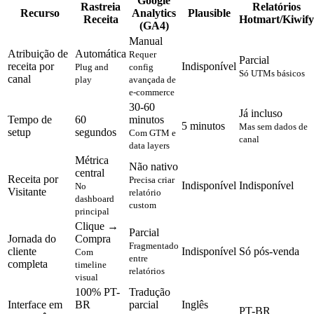
Google
Rastreia
Relatórios
Recurso
Analytics
Plausible
Receita
Hotmart/Kiwify
(GA4)
Manual
Atribuição de
Automática
Requer
Parcial
receita por
Indisponível
Plug and
config
Só UTMs básicos
canal
play
avançada de
e-commerce
30-60
Já incluso
Tempo de
60
minutos
5 minutos
Mas sem dados de
setup
segundos
Com GTM e
canal
data layers
Métrica
Não nativo
central
Receita por
Precisa criar
Indisponível
Indisponível
No
Visitante
relatório
dashboard
custom
principal
Clique →
Parcial
Jornada do
Compra
Fragmentado
cliente
Indisponível
Só pós-venda
Com
entre
completa
timeline
relatórios
visual
100% PT-
Tradução
Interface em
BR
parcial
Inglês
PT-BR