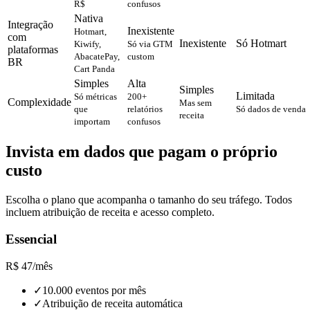
R$
confusos
Nativa
Integração
Inexistente
Hotmart,
com
Inexistente
Só Hotmart
Kiwify,
Só via GTM
plataformas
AbacatePay,
custom
BR
Cart Panda
Simples
Alta
Simples
Limitada
Só métricas
200+
Complexidade
Mas sem
que
relatórios
Só dados de venda
receita
importam
confusos
Invista em dados que pagam o próprio
custo
Escolha o plano que acompanha o tamanho do seu tráfego. Todos
incluem atribuição de receita e acesso completo.
Essencial
R$
47
/
mês
✓
10.000 eventos por mês
✓
Atribuição de receita automática