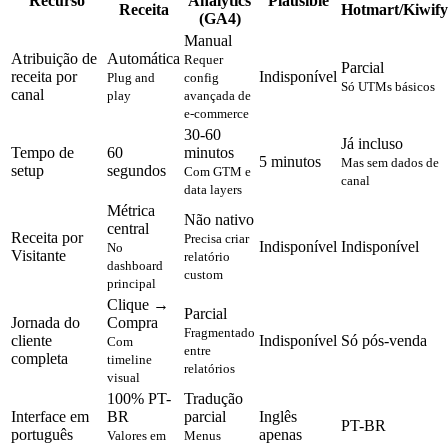
Recurso
Analytics
Plausible
Receita
Hotmart/Kiwify
(GA4)
Manual
Atribuição de
Automática
Requer
Parcial
receita por
Indisponível
Plug and
config
Só UTMs básicos
canal
play
avançada de
e-commerce
30-60
Já incluso
Tempo de
60
minutos
5 minutos
Mas sem dados de
setup
segundos
Com GTM e
canal
data layers
Métrica
Não nativo
central
Receita por
Precisa criar
Indisponível
Indisponível
No
Visitante
relatório
dashboard
custom
principal
Clique →
Parcial
Jornada do
Compra
Fragmentado
cliente
Indisponível
Só pós-venda
Com
entre
completa
timeline
relatórios
visual
100% PT-
Tradução
Interface em
BR
parcial
Inglês
PT-BR
português
apenas
Valores em
Menus